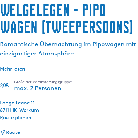
Welgelegen - Pipo
g
e
wagen (tweepersoons)
Romantische Übernachtung im Pipowagen mit
einzigartiger Atmosphäre
Mehr lesen
Größe der Veranstaltungsgruppe:
max. 2 Personen
Lange Leane 11
8711 HK
Workum
b
Route planen
i
b
s
Route