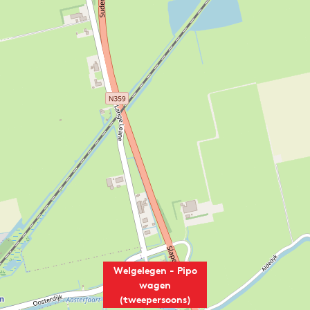
Welgelegen - Pipo
wagen
(tweepersoons)