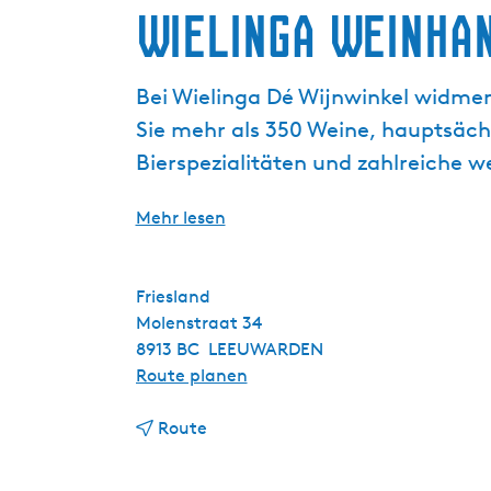
Wielinga Weinha
g
e
Bei Wielinga Dé Wijnwinkel widmen 
Sie mehr als 350 Weine, hauptsäch
Bierspezialitäten und zahlreiche w
Mehr lesen
Friesland
Molenstraat 34
8913 BC
LEEUWARDEN
b
Route planen
i
b
s
Route
i
W
s
i