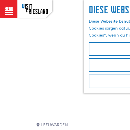
Diese Webs
menu
G
Diese Webseite benut
e
Cookies sorgen dafür,
h
Cookies“, wenn du hi
e
n
S
i
e
z
u
r
H
o
m
e
p
LEEUWARDEN
a