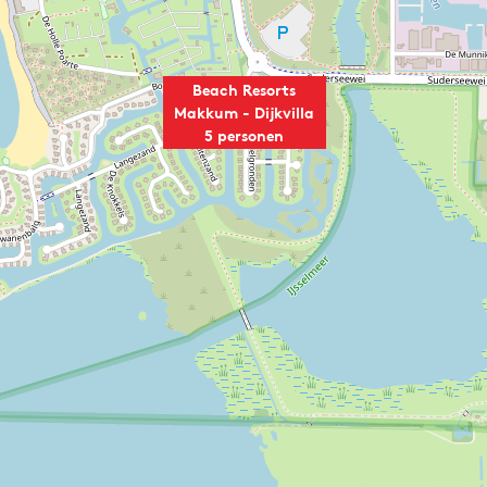
Beach Resorts
Makkum - Dijkvilla
5 personen