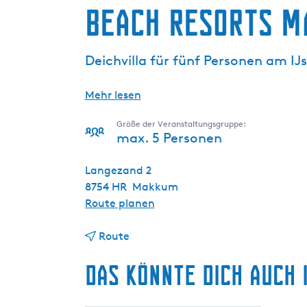
Beach Resorts Ma
g
e
Deichvilla für fünf Personen am IJ
Mehr lesen
Größe der Veranstaltungsgruppe:
max. 5 Personen
Langezand 2
8754 HR
Makkum
b
Route planen
i
b
s
Route
i
B
Das könnte dich auch 
s
e
B
a
e
c