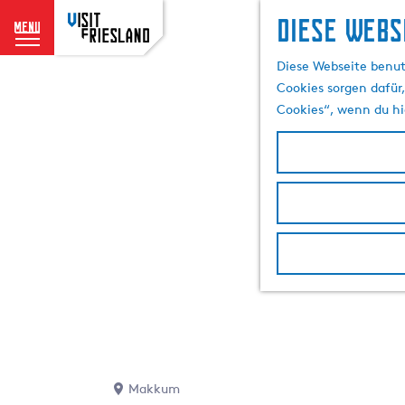
Diese Webs
menu
G
Diese Webseite benut
e
Cookies sorgen dafür,
h
Cookies“, wenn du hi
e
n
S
i
e
z
u
r
H
o
m
e
p
Makkum
a