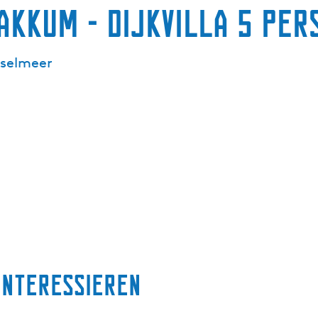
kkum - Dijkvilla 5 per
sselmeer
interessieren