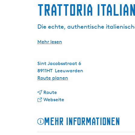
Trattoria Italia
g
e
Die echte, authentische italienis
Mehr lesen
Sint Jacobsstraat 6
8911HT
Leeuwarden
b
Route planen
i
b
s
Route
i
a
T
Webseite
s
b
r
T
T
a
Mehr Informationen
r
r
t
a
a
t