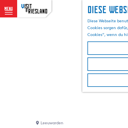
Diese Webs
menu
G
Diese Webseite benut
e
Cookies sorgen dafür,
h
Cookies“, wenn du hi
e
n
S
i
e
z
u
r
H
o
m
e
p
Leeuwarden
a