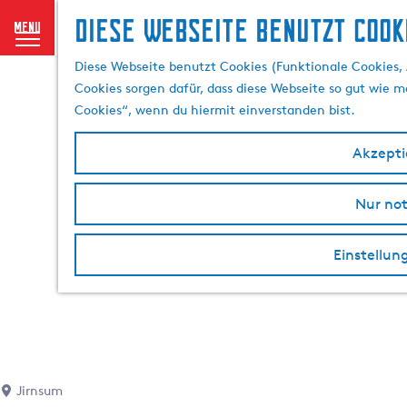
Diese Webseite benutzt Cook
menu
G
Diese Webseite benutzt Cookies (Funktionale Cookies, 
e
Cookies sorgen dafür, dass diese Webseite so gut wie mö
h
Cookies“, wenn du hiermit einverstanden bist.
e
n
Akzeptie
S
i
Nur no
e
z
u
Einstellun
r
H
o
m
e
p
Jirnsum
a