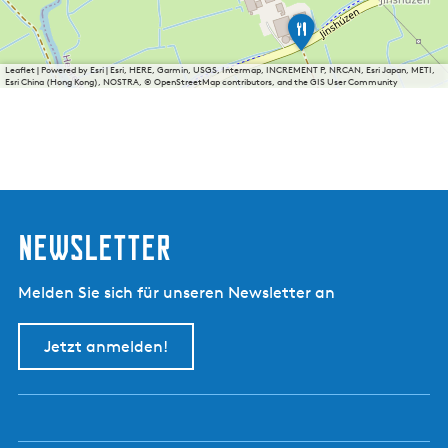
I
J
s
Leaflet
|
Powered by Esri | Esri, HERE, Garmin, USGS, Intermap, INCREMENT P, NRCAN, Esri Japan, METI,
b
Esri China (Hong Kong), NOSTRA, © OpenStreetMap contributors, and the GIS User Community
o
e
r
d
e
r
i
j
Newsletter
B
o
e
r
Melden Sie sich für unseren Newsletter an
e
i
i
Jetzt anmelden!
s