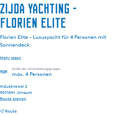
Zijda Yachting -
g
e
Florien Elite
Florien Elite - Luxusyacht für 4 Personen mit
Sonnendeck
Mehr lesen
Größe der Veranstaltungsgruppe:
max. 4 Personen
Industriewei 2
9011WH
Jirnsum
b
Route planen
i
b
s
Route