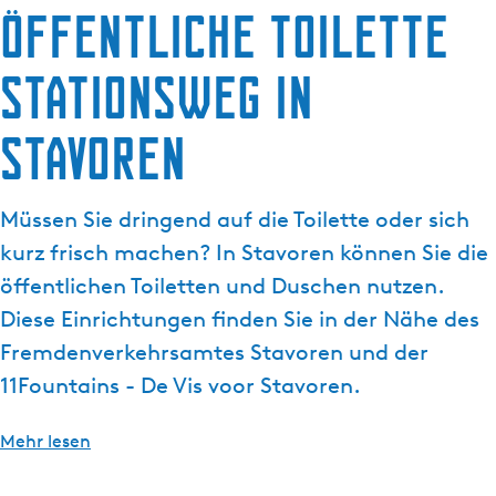
Öffentliche Toilette
g
t
e
u
Stationsweg in
e
l
l
Stavoren
e
S
p
Müssen Sie dringend auf die Toilette oder sich
r
kurz frisch machen? In Stavoren können Sie die
a
öffentlichen Toiletten und Duschen nutzen.
c
Diese Einrichtungen finden Sie in der Nähe des
h
e
Fremdenverkehrsamtes Stavoren und der
:
11Fountains - De Vis voor Stavoren.
D
e
Mehr lesen
u
t