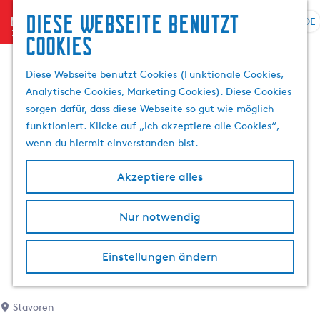
Diese Webseite benutzt
menu
DE
S
S
Cookies
G
p
u
e
r
c
Diese Webseite benutzt Cookies (Funktionale Cookies,
h
a
h
Analytische Cookies, Marketing Cookies). Diese Cookies
e
c
e
sorgen dafür, dass diese Webseite so gut wie möglich
n
h
n
funktioniert. Klicke auf „Ich akzeptiere alle Cookies“,
S
e
wenn du hiermit einverstanden bist.
i
a
e
u
Akzeptiere alles
z
s
u
w
r
Nur notwendig
ä
H
h
o
l
Einstellungen ändern
m
e
e
n
p
A
Stavoren
a
k