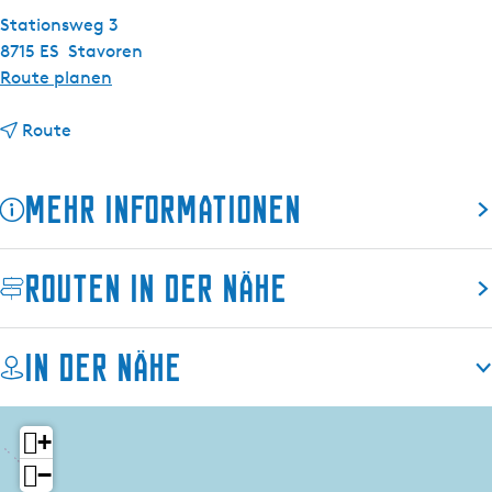
s
Stationsweg 3
c
8715 ES
Stavoren
h
b
Route planen
i
b
s
Route
i
Ö
s
f
Mehr Informationen
Ö
f
f
e
f
n
Routen in der Nähe
e
t
n
l
t
i
In der Nähe
l
c
i
h
c
e
+
h
T
−
e
o