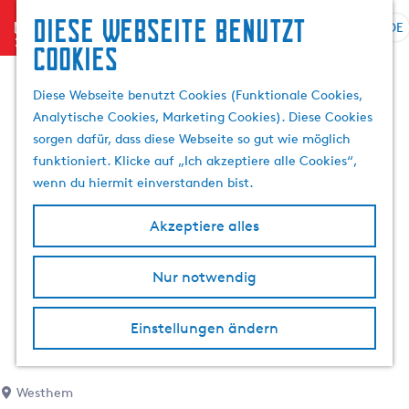
Diese Webseite benutzt
menu
DE
S
S
Cookies
G
p
u
e
r
c
Diese Webseite benutzt Cookies (Funktionale Cookies,
h
a
h
Analytische Cookies, Marketing Cookies). Diese Cookies
e
c
e
sorgen dafür, dass diese Webseite so gut wie möglich
n
h
n
funktioniert. Klicke auf „Ich akzeptiere alle Cookies“,
S
e
wenn du hiermit einverstanden bist.
i
a
e
u
Akzeptiere alles
z
s
u
w
r
Nur notwendig
ä
H
h
o
l
Einstellungen ändern
m
e
e
n
p
A
Westhem
a
k