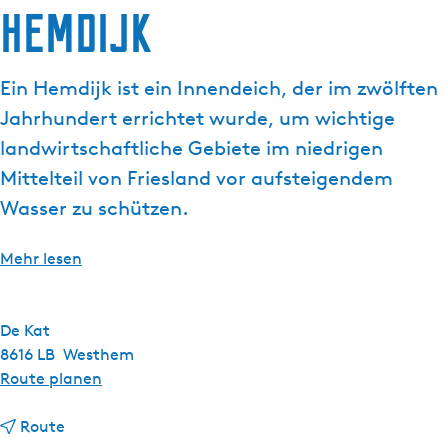
Hemdijk
g
t
e
u
e
Ein Hemdijk ist ein Innendeich, der im zwölften
l
Jahrhundert errichtet wurde, um wichtige
l
e
landwirtschaftliche Gebiete im niedrigen
S
Mittelteil von Friesland vor aufsteigendem
p
Wasser zu schützen.
r
a
Mehr lesen
c
h
e
De Kat
:
8616 LB
Westhem
D
b
Route planen
e
i
u
b
s
Route
t