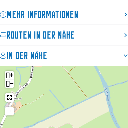
i
H
s
s
e
c
Mehr Informationen
H
m
h
e
d
m
i
Routen in der Nähe
d
j
i
k
j
In der Nähe
k
+
−