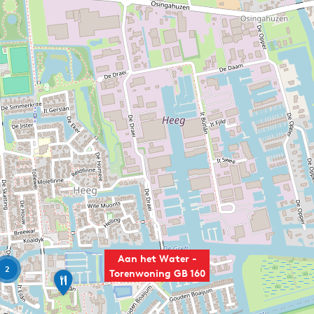
Aan het Water -
2
Torenwoning GB 160
E
e
t
c