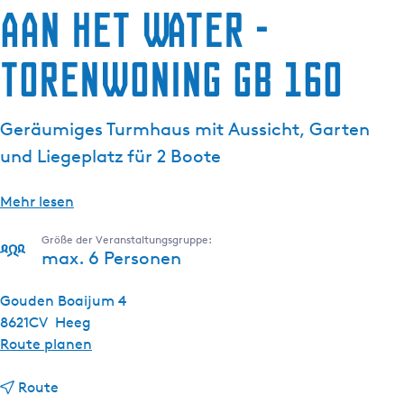
Aan het Water -
g
e
Torenwoning GB 160
Geräumiges Turmhaus mit Aussicht, Garten
und Liegeplatz für 2 Boote
Mehr lesen
Größe der Veranstaltungsgruppe:
max. 6 Personen
Gouden Boaijum 4
8621CV
Heeg
b
Route planen
i
b
s
Route