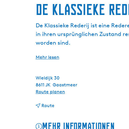
De Klassieke Red
g
e
De Klassieke Rederij ist eine Rede
in ihren ursprünglichen Zustand r
worden sind.
Mehr lesen
Wieldijk 30
8611 JK
Gaastmeer
b
Route planen
i
b
s
Route
i
D
s
e
Mehr Informationen
D
K