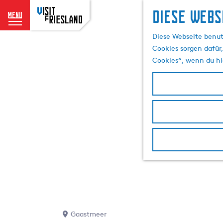
Diese Webs
menu
G
Diese Webseite benut
e
Cookies sorgen dafür,
h
Cookies“, wenn du hi
e
n
S
i
e
z
u
r
H
o
m
e
p
Gaastmeer
a