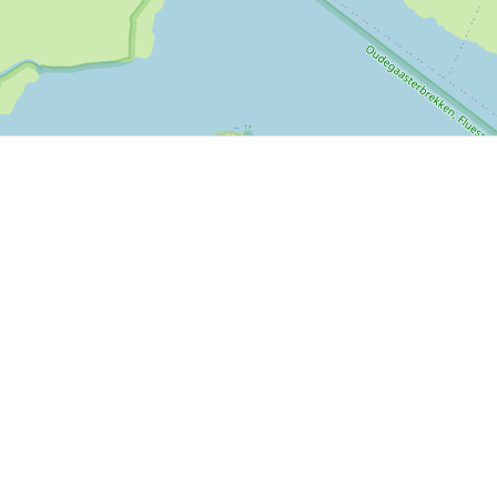
P, NRCAN, Esri Japan, METI, Esri China (Hong Kong), NOSTRA, © OpenStreetMap contributors, and the GIS 