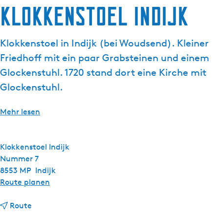
Klokkenstoel Indijk
g
t
e
u
e
Klokkenstoel in Indijk (bei Woudsend). Kleiner
l
Friedhoff mit ein paar Grabsteinen und einem
l
e
Glockenstuhl. 1720 stand dort eine Kirche mit
S
Glockenstuhl.
p
r
Mehr lesen
a
c
h
Klokkenstoel Indijk
e
Nummer 7
:
8553 MP
Indijk
D
b
Route planen
e
i
u
b
s
Route
t
i
K