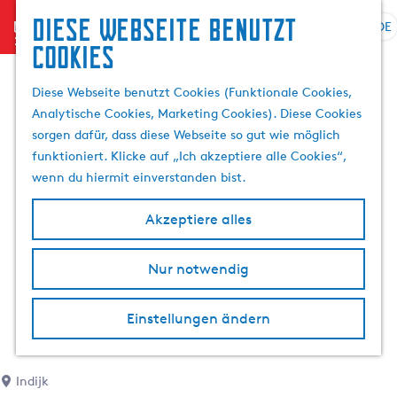
Diese Webseite benutzt
menu
DE
S
S
Cookies
G
p
u
e
r
c
Diese Webseite benutzt Cookies (Funktionale Cookies,
h
a
h
Analytische Cookies, Marketing Cookies). Diese Cookies
e
c
e
sorgen dafür, dass diese Webseite so gut wie möglich
n
h
n
funktioniert. Klicke auf „Ich akzeptiere alle Cookies“,
S
e
wenn du hiermit einverstanden bist.
i
a
e
u
Akzeptiere alles
z
s
u
w
r
Nur notwendig
ä
H
h
o
l
Einstellungen ändern
m
e
e
n
p
A
Indijk
a
k