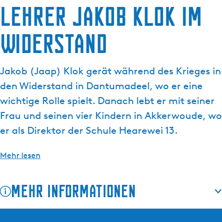
Lehrer Jakob Klok im
g
t
e
u
Widerstand
e
l
l
Jakob (Jaap) Klok gerät während des Krieges in
e
S
den Widerstand in Dantumadeel, wo er eine
p
wichtige Rolle spielt. Danach lebt er mit seiner
r
Frau und seinen vier Kindern in Akkerwoude, wo
a
er als Direktor der Schule Hearewei 13.
c
h
e
Mehr lesen
:
D
Mehr Informationen
e
u
t