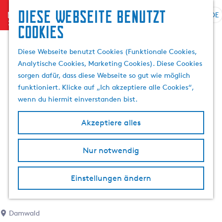
Diese Webseite benutzt
menu
DE
S
S
Cookies
G
p
u
e
r
c
Diese Webseite benutzt Cookies (Funktionale Cookies,
h
a
h
Analytische Cookies, Marketing Cookies). Diese Cookies
e
c
e
sorgen dafür, dass diese Webseite so gut wie möglich
n
h
n
funktioniert. Klicke auf „Ich akzeptiere alle Cookies“,
S
e
wenn du hiermit einverstanden bist.
i
a
e
u
Akzeptiere alles
z
s
u
w
r
Nur notwendig
ä
H
h
o
l
Einstellungen ändern
m
e
e
n
p
A
Damwald
a
k