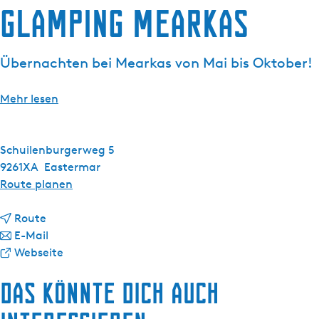
Glamping Mearkas
g
e
Übernachten bei Mearkas von Mai bis Oktober!
Mehr lesen
Schuilenburgerweg 5
9261XA
Eastermar
b
Route planen
i
b
s
Route
i
b
G
E-Mail
s
i
a
l
Webseite
G
s
b
a
Das könnte dich auch
l
G
G
m
a
l
l
p