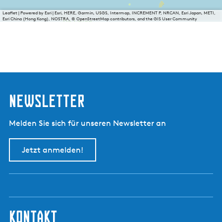
Leaflet
|
Powered by Esri | Esri, HERE, Garmin, USGS, Intermap, INCREMENT P, NRCAN, Esri Japan, METI,
Esri China (Hong Kong), NOSTRA, © OpenStreetMap contributors, and the GIS User Community
Newsletter
Melden Sie sich für unseren Newsletter an
Jetzt anmelden!
kontakt