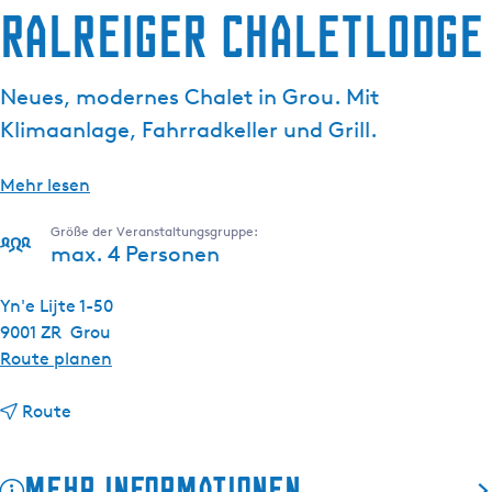
Ralreiger Chaletlodge
g
e
Neues, modernes Chalet in Grou. Mit
Klimaanlage, Fahrradkeller und Grill.
Mehr lesen
Größe der Veranstaltungsgruppe:
max. 4 Personen
Yn'e Lijte 1-50
9001 ZR
Grou
b
Route planen
i
b
s
Route
i
R
s
a
Mehr Informationen
R
l