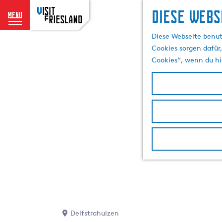
Diese Webs
menu
G
Diese Webseite benut
e
Cookies sorgen dafür,
h
Cookies“, wenn du hi
e
n
S
i
e
z
u
r
H
o
m
e
p
Delfstrahuizen
a