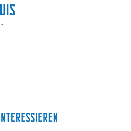
uis
s“
interessieren