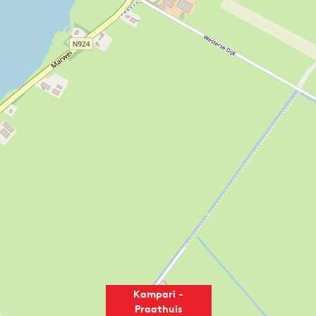
Kampari -
Praathuis