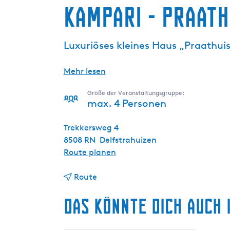
Kampari - Praath
g
e
Luxuriöses kleines Haus „Praathui
Mehr lesen
Größe der Veranstaltungsgruppe:
max. 4 Personen
Trekkersweg 4
8508 RN
Delfstrahuizen
b
Route planen
i
b
s
Route
i
K
Das könnte dich auch 
s
a
K
m
a
p