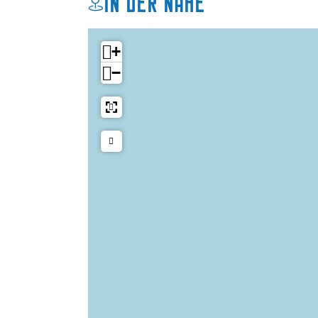
In der Nähe
+
−