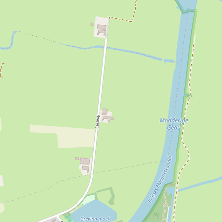
e
o
h
e
o
v
e
e
v
e