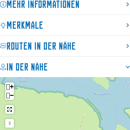
Mehr Informationen
a
a
k
n
a
t
Merkmale
n
i
t
e
i
h
Routen in der Nähe
e
u
h
i
u
s
In der Nähe
i
d
s
e
d
T
+
e
i
−
T
j
i
n
j
j
n
e
j
h