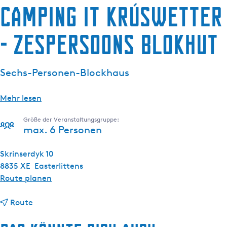
Camping it Krúswetter
g
e
- Zespersoons blokhut
Sechs-Personen-Blockhaus
Mehr lesen
Größe der Veranstaltungsgruppe:
max. 6 Personen
Skrinserdyk 10
8835 XE
Easterlittens
b
Route planen
i
b
s
Route
i
C
s
a