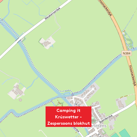
Camping it
Krúswetter -
Zespersoons blokhut