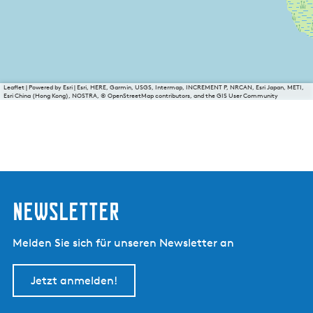
Leaflet
|
Powered by Esri | Esri, HERE, Garmin, USGS, Intermap, INCREMENT P, NRCAN, Esri Japan, METI,
Esri China (Hong Kong), NOSTRA, © OpenStreetMap contributors, and the GIS User Community
Newsletter
Melden Sie sich für unseren Newsletter an
Jetzt anmelden!