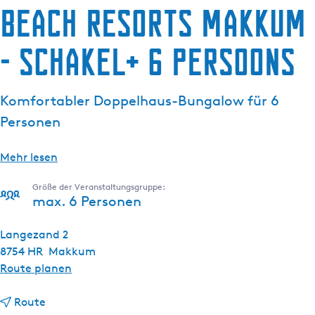
Beach Resorts Makkum
g
e
- Schakel+ 6 persoons
Komfortabler Doppelhaus-Bungalow für 6
Personen
Mehr lesen
Größe der Veranstaltungsgruppe:
max. 6 Personen
Langezand 2
8754 HR
Makkum
b
Route planen
i
b
s
Route