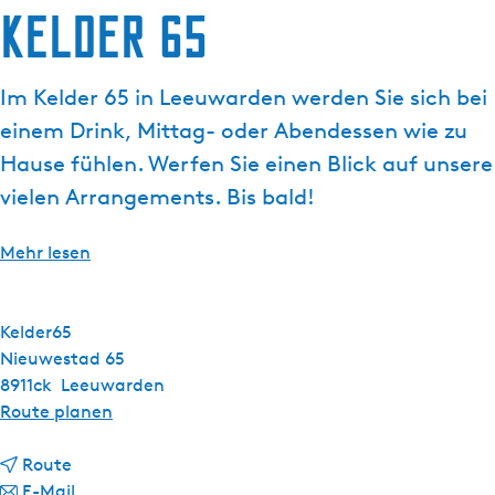
Kelder 65
g
e
Im Kelder 65 in Leeuwarden werden Sie sich bei
einem Drink, Mittag- oder Abendessen wie zu
Hause fühlen. Werfen Sie einen Blick auf unsere
vielen Arrangements. Bis bald!
Mehr lesen
Kelder65
Nieuwestad 65
8911ck
Leeuwarden
b
Route planen
i
b
s
Route
i
b
K
E-Mail