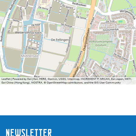
Leaflet
|
Powered by Esri | Esri, HERE, Garmin, USGS, Intermap, INCREMENT P, NRCAN, Esri Japan, METI,
Esri China (Hong Kong), NOSTRA, © OpenStreetMap contributors, and the GIS User Community
Newsletter