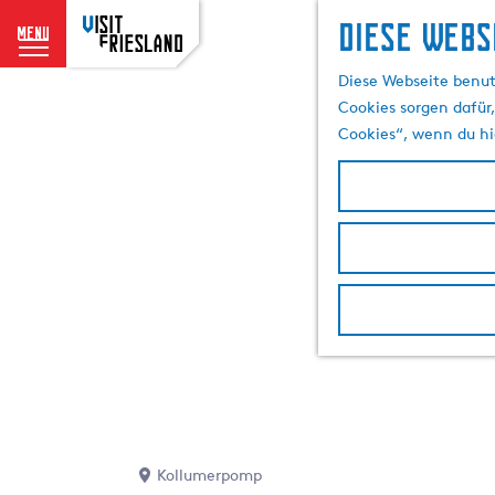
Diese Webs
menu
G
Diese Webseite benut
e
Cookies sorgen dafür,
h
Cookies“, wenn du hi
e
n
S
i
e
z
u
r
H
o
m
e
p
Kollumerpomp
a