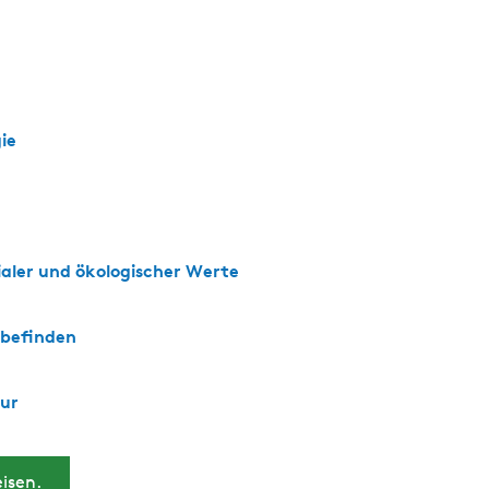
ie
zialer und ökologischer Werte
lbefinden
tur
isen.