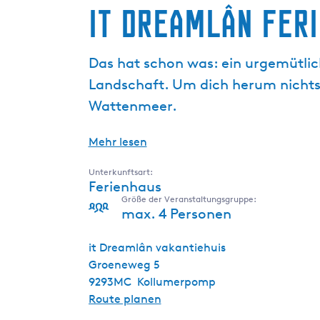
it Dreamlân Fer
g
e
Das hat schon was: ein urgemütlic
Landschaft. Um dich herum nicht
Wattenmeer.
Mehr lesen
Unterkunftsart:
Ferienhaus
Größe der Veranstaltungsgruppe:
max. 4 Personen
it Dreamlân vakantiehuis
Groeneweg 5
9293MC
Kollumerpomp
b
Route planen
i