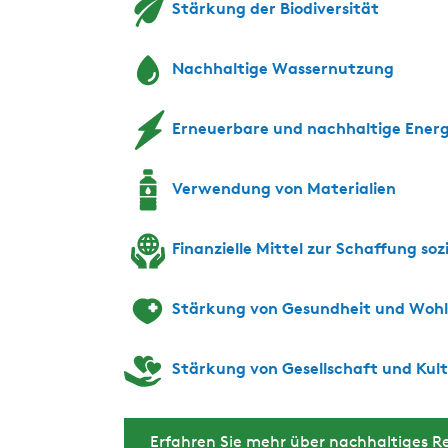
n
e
h
i
a
Stärkung der Biodiversität
h
n
a
e
u
a
h
u
n
s
Nachhaltige Wassernutzung
u
a
s
h
s
u
a
s
u
Erneuerbare und nachhaltige Energ
s
Verwendung von Materialien
Finanzielle Mittel zur Schaffung so
Stärkung von Gesundheit und Woh
Stärkung von Gesellschaft und Kul
Erfahren Sie mehr über nachhaltiges Re