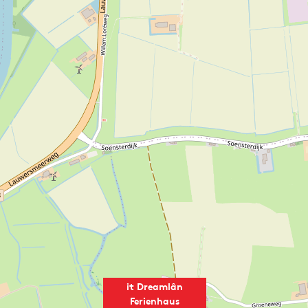
it Dreamlân
Ferienhaus