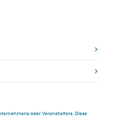
s
c
h
ternehmens oder Veranstalters. Diese