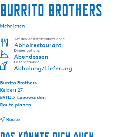
Burrito Brothers
g
t
e
u
e
Mehr lesen
l
l
Art des Gaststättenbetriebes:
e
Abholrestaurant
Dinner options:
S
Abendessen
p
Lieferoptionen:
r
Abholung/Lieferung
a
c
Burrito Brothers
h
Kelders 27
e
8911JD
Leeuwarden
:
b
Route planen
D
i
e
b
s
Route
u
i
B
t
Das könnte dich auch
s
u