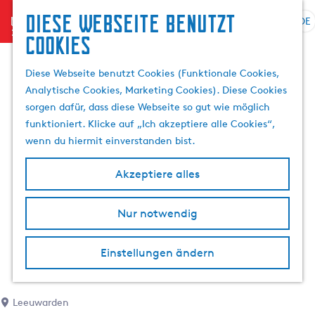
Diese Webseite benutzt
menu
DE
S
S
Cookies
G
p
u
e
r
c
Diese Webseite benutzt Cookies (Funktionale Cookies,
h
a
h
Analytische Cookies, Marketing Cookies). Diese Cookies
e
c
e
sorgen dafür, dass diese Webseite so gut wie möglich
n
h
n
funktioniert. Klicke auf „Ich akzeptiere alle Cookies“,
S
e
wenn du hiermit einverstanden bist.
i
a
e
u
Akzeptiere alles
z
s
u
w
r
Nur notwendig
ä
H
h
o
l
Einstellungen ändern
m
e
e
n
p
A
Leeuwarden
a
k