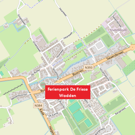
Ferienpark De Friese
Wadden