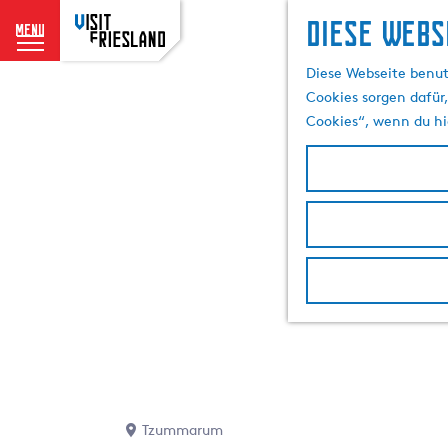
Diese Webs
menu
G
Diese Webseite benut
e
Cookies sorgen dafür,
h
Cookies“, wenn du hi
e
n
S
i
e
z
u
r
H
o
m
e
p
Tzummarum
a