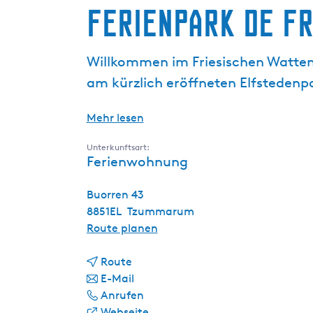
Ferienpark De F
g
e
Willkommen im Friesischen Wattenpa
am kürzlich eröffneten Elfstedenp
Mehr lesen
Unterkunftsart:
Ferienwohnung
Buorren 43
8851EL
Tzummarum
b
Route planen
i
b
s
Route
i
b
F
E-Mail
s
i
F
e
Anrufen
F
s
e
a
r
Webseite