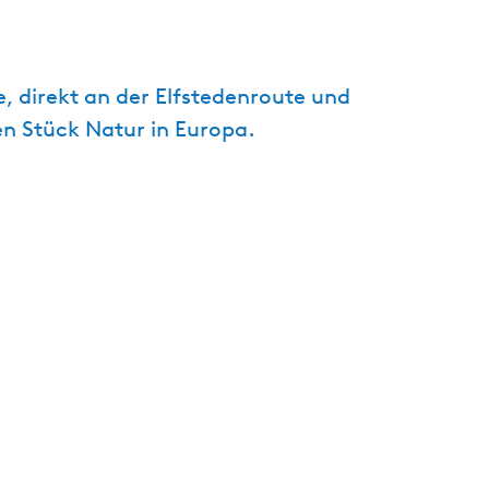
t
u
e
, direkt an der Elfstedenroute und
l
n Stück Natur in Europa.
l
e
S
p
r
a
c
h
e
:
D
e
u
t