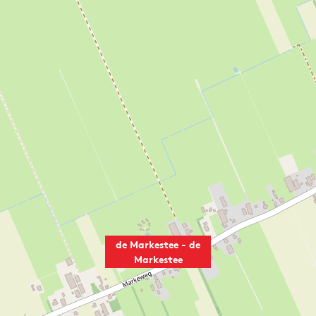
de Markestee - de
Markestee