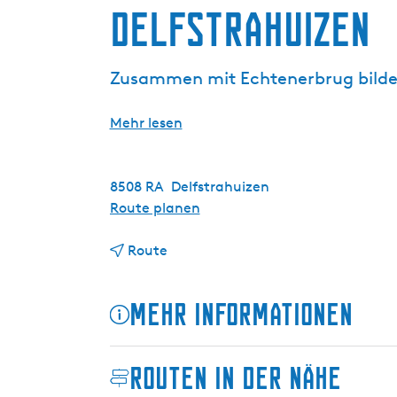
Delfstrahuizen
g
e
Zusammen mit Echtenerbrug bildet
Mehr lesen
8508 RA
Delfstrahuizen
b
Route planen
i
b
s
Route
i
D
s
e
Mehr Informationen
D
l
e
f
l
s
Routen in der Nähe
f
t