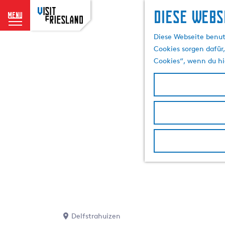
Diese Webs
menu
G
Diese Webseite benut
e
Cookies sorgen dafür,
h
Cookies“, wenn du hi
e
n
S
i
e
z
u
r
H
o
m
e
p
Delfstrahuizen
a