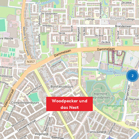
2
Woodpecker und
das Nest