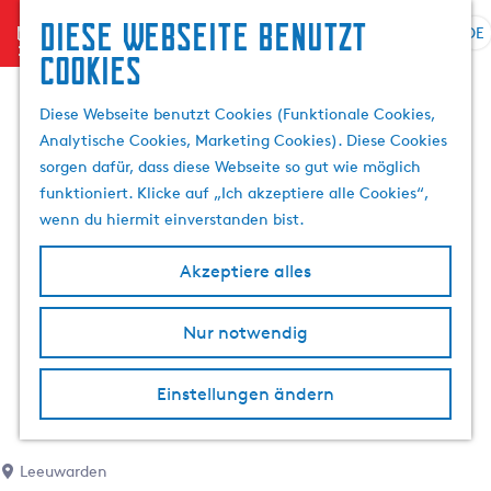
Diese Webseite benutzt
menu
DE
S
S
Cookies
G
p
u
e
r
c
Diese Webseite benutzt Cookies (Funktionale Cookies,
h
a
h
Analytische Cookies, Marketing Cookies). Diese Cookies
e
c
e
sorgen dafür, dass diese Webseite so gut wie möglich
n
h
n
funktioniert. Klicke auf „Ich akzeptiere alle Cookies“,
S
e
wenn du hiermit einverstanden bist.
i
a
e
u
Akzeptiere alles
z
s
u
w
r
Nur notwendig
ä
H
h
o
l
Einstellungen ändern
m
e
e
n
p
A
Leeuwarden
a
k