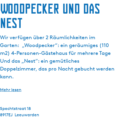
Woodpecker und das
g
t
e
u
Nest
e
l
l
Wir verfügen über 2 Räumlichkeiten im
e
S
Garten: „Woodpecker“: ein geräumiges (110
p
m2) 4-Personen-Gästehaus für mehrere Tage
r
Und das „Nest“: ein gemütliches
a
Doppelzimmer, das pro Nacht gebucht werden
c
h
kann.
e
:
Mehr lesen
D
e
u
Spechtstraat 18
t
8917EJ
Leeuwarden