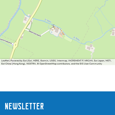
Leaflet
|
Powered by Esri | Esri, HERE, Garmin, USGS, Intermap, INCREMENT P, NRCAN, Esri Japan, METI,
Esri China (Hong Kong), NOSTRA, © OpenStreetMap contributors, and the GIS User Community
Newsletter