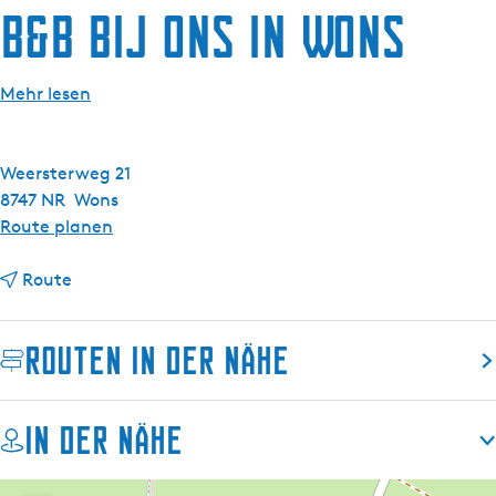
B&B Bij ons in Wons
g
e
Mehr lesen
Weersterweg 21
8747 NR
Wons
b
Route planen
i
b
s
Route
i
B
s
&
Routen in der Nähe
B
B
&
B
B
i
In der Nähe
B
j
i
o
j
n