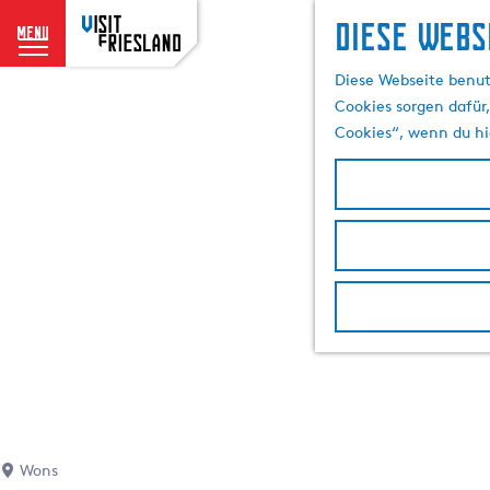
Diese Webs
menu
G
Diese Webseite benut
e
Cookies sorgen dafür,
h
Cookies“, wenn du hi
e
n
S
i
e
z
u
r
H
o
m
e
p
Wons
a