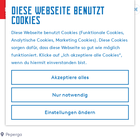
Diese Webseite benutzt
menu
DE
S
S
Cookies
G
p
u
e
r
c
Diese Webseite benutzt Cookies (Funktionale Cookies,
h
a
h
Analytische Cookies, Marketing Cookies). Diese Cookies
e
c
e
sorgen dafür, dass diese Webseite so gut wie möglich
n
h
n
funktioniert. Klicke auf „Ich akzeptiere alle Cookies“,
S
e
wenn du hiermit einverstanden bist.
i
a
e
u
Akzeptiere alles
z
s
u
w
r
Nur notwendig
ä
H
h
o
l
Einstellungen ändern
m
e
e
n
p
A
Peperga
a
k