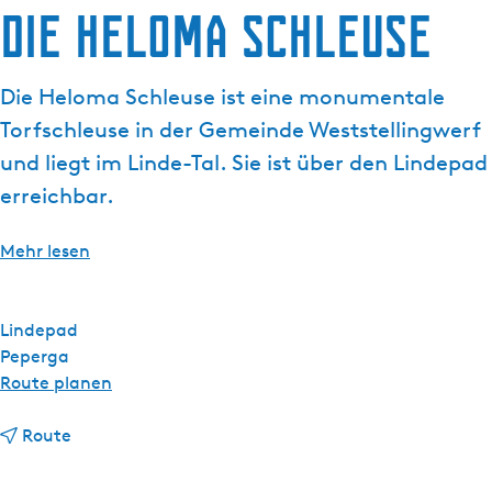
Die Heloma Schleuse
g
t
e
u
e
Die Heloma Schleuse ist eine monumentale
l
Torfschleuse in der Gemeinde Weststellingwerf
l
e
und liegt im Linde-Tal. Sie ist über den Lindepad
S
erreichbar.
p
r
Mehr lesen
a
c
h
Lindepad
e
Peperga
:
b
Route planen
D
i
e
b
s
Route
u
i
D
t
s
i