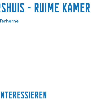
rshuis - Ruime kamer
Terherne
interessieren