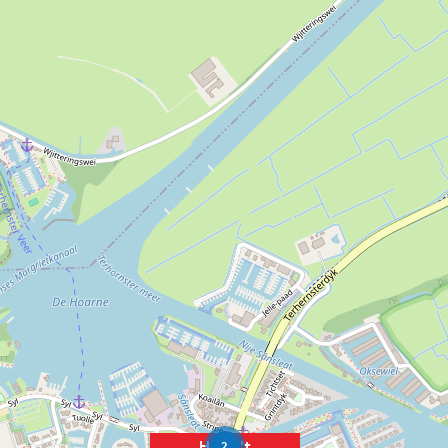
Hotel 't
2