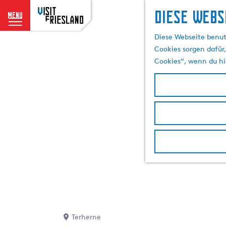
Diese Webs
menu
G
Diese Webseite benut
e
Cookies sorgen dafür,
h
Cookies“, wenn du hi
e
n
S
i
e
z
u
r
H
o
m
e
p
Terherne
a