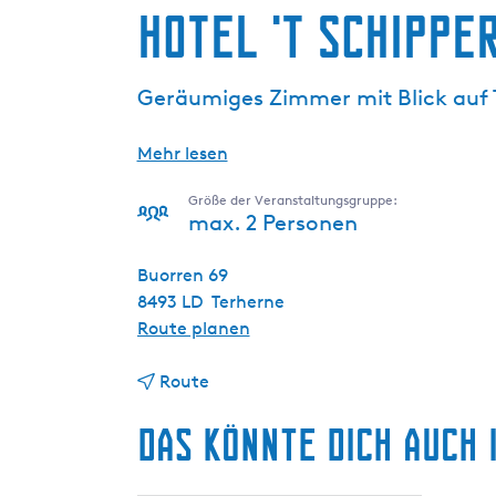
Hotel 't Schippe
g
e
Geräumiges Zimmer mit Blick auf 
Mehr lesen
Größe der Veranstaltungsgruppe:
max. 2 Personen
Buorren 69
8493 LD
Terherne
b
Route planen
i
b
s
Route
i
H
Das könnte dich auch 
s
o
H
t
o
e