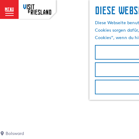
Diese Webs
menu
G
Diese Webseite benut
e
Cookies sorgen dafür,
h
Cookies“, wenn du hi
e
n
S
i
e
z
u
r
H
o
m
e
p
Bolsward
a