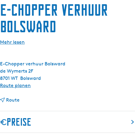
E-Chopper verhuur
g
e
Bolsward
Mehr lesen
E-Chopper verhuur Bolsward
de Wymerts 2F
8701 WT
Bolsward
b
Route planen
i
b
s
Route
i
E
s
-
Preise
E
C
-
h