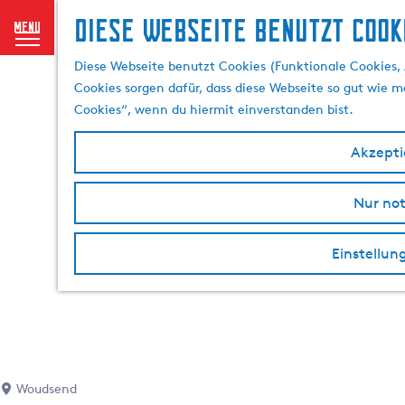
Diese Webseite benutzt Cook
menu
G
Diese Webseite benutzt Cookies (Funktionale Cookies, 
e
Cookies sorgen dafür, dass diese Webseite so gut wie mö
h
Cookies“, wenn du hiermit einverstanden bist.
e
n
Akzeptie
S
i
Nur no
e
z
u
Einstellun
r
H
o
m
e
p
Woudsend
a