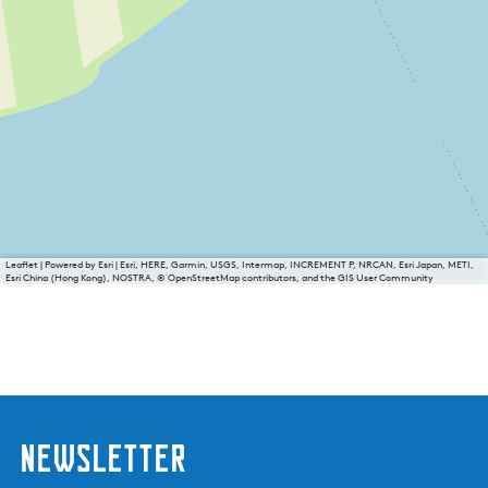
Leaflet
|
Powered by Esri | Esri, HERE, Garmin, USGS, Intermap, INCREMENT P, NRCAN, Esri Japan, METI,
Esri China (Hong Kong), NOSTRA, © OpenStreetMap contributors, and the GIS User Community
Newsletter