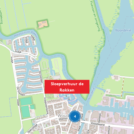
Sloepverhuur de
Rakken
4