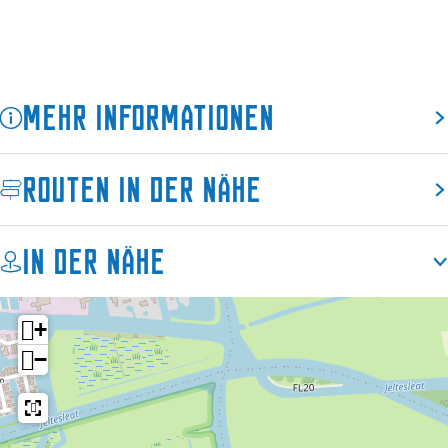
r
e
d
R
e
a
R
k
a
k
Mehr Informationen
k
e
k
n
e
Routen in der Nähe
n
In der Nähe
+
−