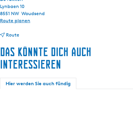
Lynbaen 10
8551 NW
Woudsend
b
Route planen
i
b
s
Route
i
S
Das könnte dich auch
s
l
S
o
interessieren
l
e
o
p
e
v
Hier werden Sie auch fündig
p
e
v
r
e
h
r
u
h
u
u
r
u
d