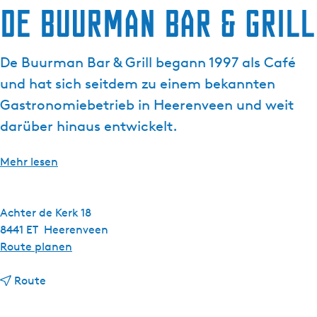
De Buurman Bar & Grill
g
e
De Buurman Bar & Grill begann 1997 als Café
und hat sich seitdem zu einem bekannten
Gastronomiebetrieb in Heerenveen und weit
darüber hinaus entwickelt.
Mehr lesen
Achter de Kerk 18
8441 ET
Heerenveen
b
Route planen
i
b
s
Route
i
D
s
e