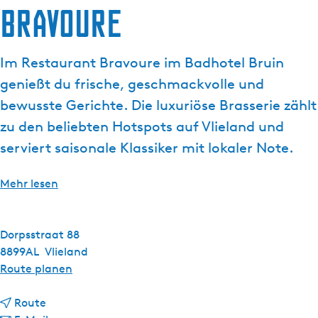
Bravoure
g
e
Im Restaurant Bravoure im Badhotel Bruin
genießt du frische, geschmackvolle und
bewusste Gerichte. Die luxuriöse Brasserie zählt
zu den beliebten Hotspots auf Vlieland und
serviert saisonale Klassiker mit lokaler Note.
Mehr lesen
Dorpsstraat 88
8899AL
Vlieland
b
Route planen
i
b
s
Route