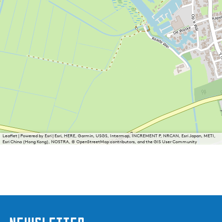
Leaflet
|
Powered by Esri | Esri, HERE, Garmin, USGS, Intermap, INCREMENT P, NRCAN, Esri Japan, METI,
Esri China (Hong Kong), NOSTRA, © OpenStreetMap contributors, and the GIS User Community