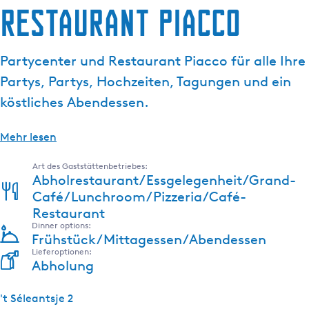
Restaurant Piacco
g
e
Partycenter und Restaurant Piacco für alle Ihre
Partys, Partys, Hochzeiten, Tagungen und ein
köstliches Abendessen.
Mehr lesen
Art des Gaststättenbetriebes:
Abholrestaurant/Essgelegenheit/Grand-
Café/Lunchroom/Pizzeria/Café-
Restaurant
Dinner options:
Frühstück/Mittagessen/Abendessen
Lieferoptionen:
Abholung
't Séleantsje 2