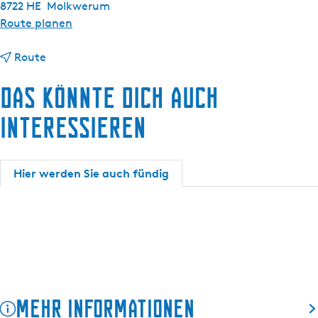
8722 HE
Molkwerum
b
Route planen
i
b
s
Route
i
R
Das könnte dich auch
s
e
R
s
interessieren
e
t
s
a
t
u
Hier werden Sie auch fündig
a
r
u
a
r
n
a
t
n
P
t
i
P
a
i
c
Mehr Informationen
a
c