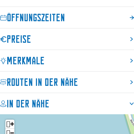
c
o
c
Öffnungszeiten
o
Preise
Merkmale
Routen in der Nähe
In der Nähe
+
−