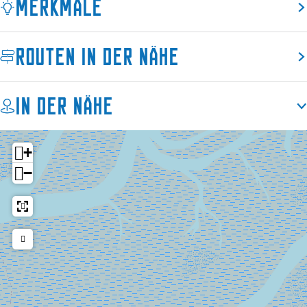
Merkmale
a
p
a
p
Routen in der Nähe
In der Nähe
+
−