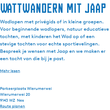
Wattwandern mit Jaap
g
t
e
u
e
Wadlopen met privégids of in kleine groepen.
l
Voor beginnende wadlopers, natuur educatieve
l
e
tochten, met kinderen het Wad op of een
S
stevige tochten voor echte sportievelingen.
p
Bespreek je wensen met Jaap en we maken er
r
een tocht van die bij je past.
a
c
h
Mehr lesen
e
:
D
Parkeerplaats Wierumerwei
e
Wierumerwei 20
u
9143 WZ
Nes
t
b
Route planen