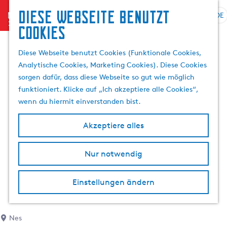
Diese Webseite benutzt
menu
DE
S
S
Cookies
G
p
u
e
r
c
Diese Webseite benutzt Cookies (Funktionale Cookies,
h
a
h
Analytische Cookies, Marketing Cookies). Diese Cookies
e
c
e
sorgen dafür, dass diese Webseite so gut wie möglich
n
h
n
funktioniert. Klicke auf „Ich akzeptiere alle Cookies“,
S
e
wenn du hiermit einverstanden bist.
i
a
e
u
Akzeptiere alles
z
s
u
w
r
Nur notwendig
ä
H
h
o
l
Einstellungen ändern
m
e
e
n
p
A
Nes
a
k