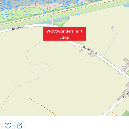
Wattwandern mit
Jaap
Speichern
T