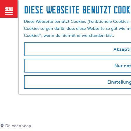
Diese Webseite benutzt Cook
menu
G
Diese Webseite benutzt Cookies (Funktionale Cookies, 
e
Cookies sorgen dafür, dass diese Webseite so gut wie mö
h
Cookies“, wenn du hiermit einverstanden bist.
e
n
Akzeptie
S
i
Nur no
e
z
u
Einstellun
r
H
o
m
e
p
De Veenhoop
a