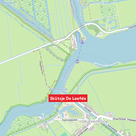
Skûtsje De Leafde