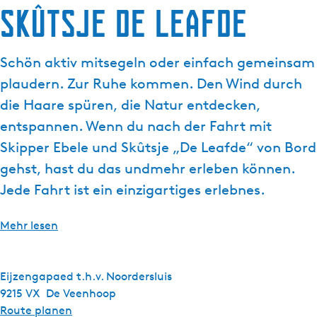
Skûtsje De Leafde
g
e
Schön aktiv mitsegeln oder einfach gemeinsam
plaudern. Zur Ruhe kommen. Den Wind durch
die Haare spüren, die Natur entdecken,
entspannen. Wenn du nach der Fahrt mit
Skipper Ebele und Skûtsje „De Leafde“ von Bord
gehst, hast du das undmehr erleben können.
Jede Fahrt ist ein einzigartiges erlebnes.
Mehr lesen
Eijzengapaed t.h.v. Noordersluis
9215 VX
De Veenhoop
b
Route planen