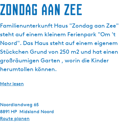
Zondag aan zee
g
t
e
u
e
Familienunterkunft Haus "Zondag aan Zee"
l
steht auf einem kleinem Ferienpark "Om 't
l
e
Noord". Das Haus steht auf einem eigenem
S
Stückchen Grund von 250 m2 und hat einen
p
großräumigen Garten , worin die Kinder
r
herumtollen können.
a
c
h
Mehr lesen
e
:
D
Noordlandweg 65
e
8891 HP
Midsland Noord
u
b
Route planen
t
i