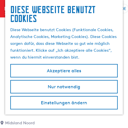
Diese Webseite benutzt
menu
DE
S
S
Cookies
G
p
u
e
r
c
Diese Webseite benutzt Cookies (Funktionale Cookies,
h
a
h
Analytische Cookies, Marketing Cookies). Diese Cookies
e
c
e
sorgen dafür, dass diese Webseite so gut wie möglich
n
h
n
funktioniert. Klicke auf „Ich akzeptiere alle Cookies“,
S
e
wenn du hiermit einverstanden bist.
i
a
e
u
Akzeptiere alles
z
s
u
w
r
Nur notwendig
ä
H
h
o
l
Einstellungen ändern
m
e
e
n
p
A
Midsland Noord
a
k