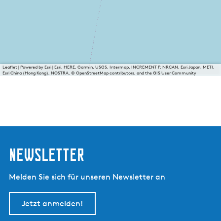
Leaflet
|
Powered by Esri | Esri, HERE, Garmin, USGS, Intermap, INCREMENT P, NRCAN, Esri Japan, METI,
Esri China (Hong Kong), NOSTRA, © OpenStreetMap contributors, and the GIS User Community
Newsletter
Melden Sie sich für unseren Newsletter an
Jetzt anmelden!