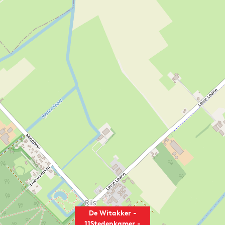
De Witakker -
11Stedenkamer -