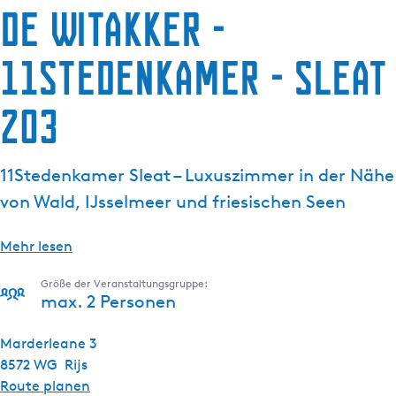
De Witakker -
g
e
11Stedenkamer - Sleat
203
11Stedenkamer Sleat – Luxuszimmer in der Nähe
von Wald, IJsselmeer und friesischen Seen
Mehr lesen
Größe der Veranstaltungsgruppe:
max. 2 Personen
Marderleane 3
8572 WG
Rijs
b
Route planen