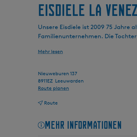
Eisdiele La Venez
g
e
Unsere Eisdiele ist 2009 75 Jahre 
Familienunternehmen. Die Tochter 
Mehr lesen
Nieuweburen 137
8911EZ
Leeuwarden
b
Route planen
i
b
s
Route
i
E
s
i
Mehr Informationen
E
s
i
d