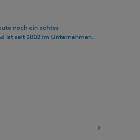
t
u
e
heute noch ein echtes
l
nd ist seit 2002 im Unternehmen.
l
e
S
p
r
a
c
h
e
:
D
e
u
t