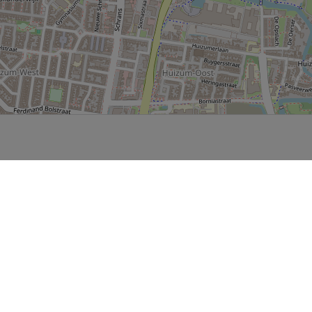
P, NRCAN, Esri Japan, METI, Esri China (Hong Kong), NOSTRA, © OpenStreetMap contributors, and the GIS 