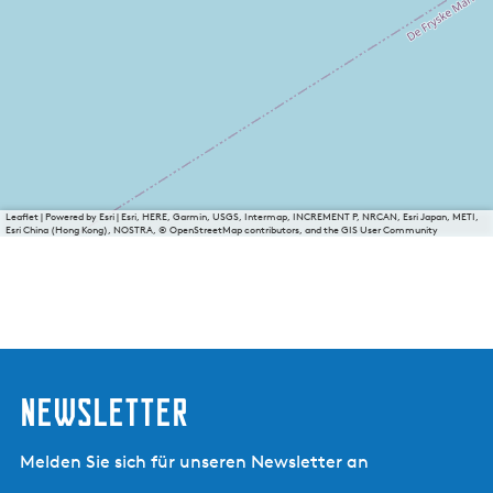
Leaflet
|
Powered by Esri | Esri, HERE, Garmin, USGS, Intermap, INCREMENT P, NRCAN, Esri Japan, METI,
Esri China (Hong Kong), NOSTRA, © OpenStreetMap contributors, and the GIS User Community
Newsletter
Melden Sie sich für unseren Newsletter an