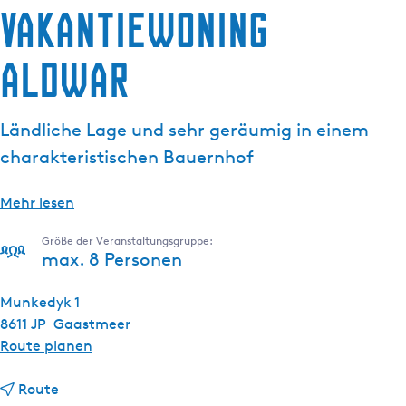
Vakantiewoning
g
e
Aldwar
Ländliche Lage und sehr geräumig in einem
charakteristischen Bauernhof
Mehr lesen
Größe der Veranstaltungsgruppe:
max. 8 Personen
Munkedyk 1
8611 JP
Gaastmeer
b
Route planen
i
b
s
Route