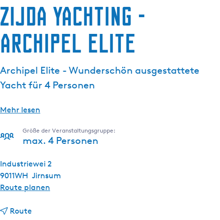
Zijda Yachting -
g
e
Archipel Elite
Archipel Elite - Wunderschön ausgestattete
Yacht für 4 Personen
Mehr lesen
Größe der Veranstaltungsgruppe:
max. 4 Personen
Industriewei 2
9011WH
Jirnsum
b
Route planen
i
b
s
Route