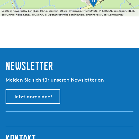
J
s
Leaflet
|
Powered by Esri | Esri, HERE, Garmin, USGS, Intermap, INCREMENT P, NRCAN, Esri Japan, METI,
b
Esri China (Hong Kong), NOSTRA, © OpenStreetMap contributors, and the GIS User Community
o
e
r
d
e
r
i
j
Newsletter
B
o
e
Melden Sie sich für unseren Newsletter an
r
e
i
Jetzt anmelden!
i
s
kontakt