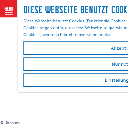
Diese Webseite benutzt Cook
menu
G
Diese Webseite benutzt Cookies (Funktionale Cookies, 
e
Cookies sorgen dafür, dass diese Webseite so gut wie mö
h
Cookies“, wenn du hiermit einverstanden bist.
e
n
Akzeptie
S
i
Nur no
e
z
u
Einstellun
r
H
o
m
e
p
Jirnsum
a