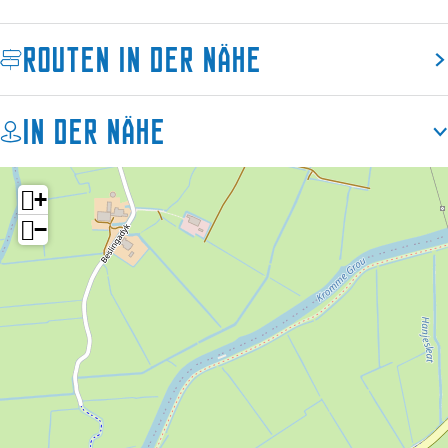
u
E
s
l
Routen in der Nähe
E
i
l
t
i
e
In der Nähe
t
e
+
−