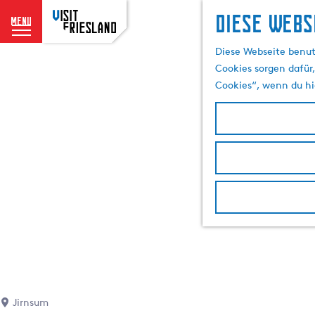
Diese Webs
menu
G
Diese Webseite benut
e
Cookies sorgen dafür,
h
Cookies“, wenn du hi
e
n
S
i
e
z
u
r
H
o
m
e
p
Jirnsum
a