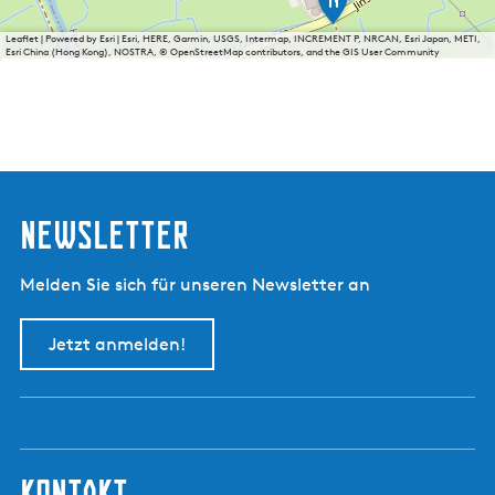
J
s
Leaflet
|
Powered by Esri | Esri, HERE, Garmin, USGS, Intermap, INCREMENT P, NRCAN, Esri Japan, METI,
b
Esri China (Hong Kong), NOSTRA, © OpenStreetMap contributors, and the GIS User Community
o
e
r
d
e
r
i
j
Newsletter
B
o
e
Melden Sie sich für unseren Newsletter an
r
e
i
Jetzt anmelden!
i
s
kontakt