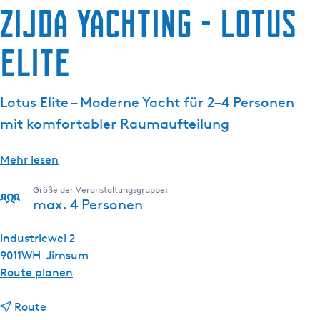
Zijda Yachting - Lotus
g
e
Elite
Lotus Elite – Moderne Yacht für 2–4 Personen
mit komfortabler Raumaufteilung
Mehr lesen
Größe der Veranstaltungsgruppe:
max. 4 Personen
Industriewei 2
9011WH
Jirnsum
b
Route planen
i
b
s
Route