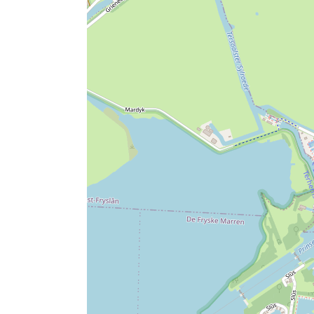
b
o
o
t
o
t