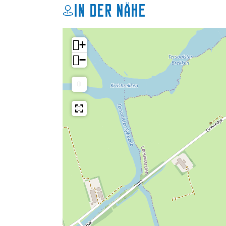
In der Nähe
e
-
r
E
-
e
+
E
n
−
e
l
n
u
l
x
u
e
x
o
e
p
o
e
p
n
e
k
n
u
k
i
u
p
i
b
p
o