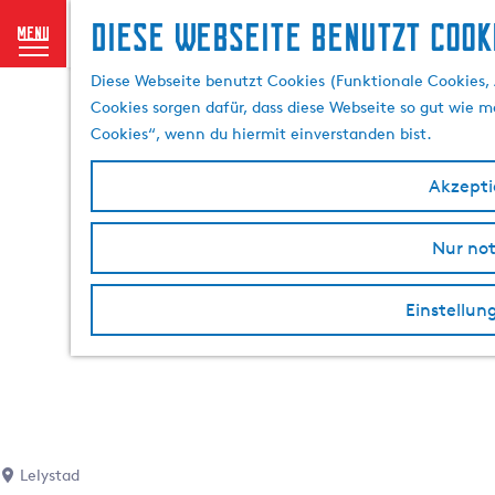
Diese Webseite benutzt Cook
menu
G
Diese Webseite benutzt Cookies (Funktionale Cookies, 
e
Cookies sorgen dafür, dass diese Webseite so gut wie mö
h
Cookies“, wenn du hiermit einverstanden bist.
e
n
Akzeptie
S
i
Nur no
e
z
u
Einstellun
r
H
o
m
e
p
Lelystad
a