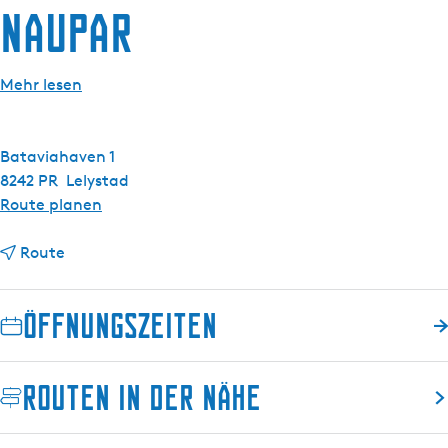
Naupar
g
e
Mehr lesen
Bataviahaven 1
8242 PR
Lelystad
b
Route planen
i
b
s
Route
i
N
s
a
Öffnungszeiten
N
u
a
p
u
a
Routen in der Nähe
p
r
a
r