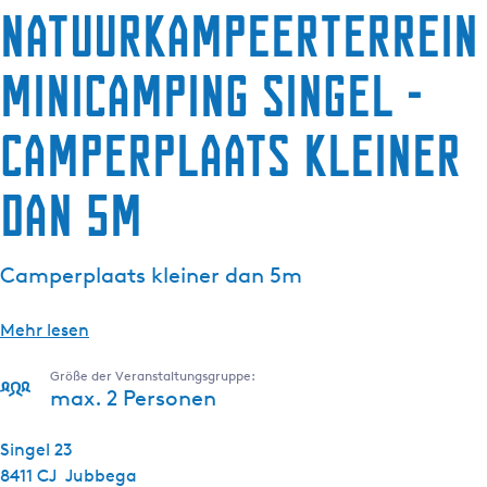
Natuurkampeerterrein
g
e
minicamping Singel -
Camperplaats kleiner
dan 5m
Camperplaats kleiner dan 5m
Mehr lesen
Größe der Veranstaltungsgruppe:
max. 2 Personen
Singel 23
8411 CJ
Jubbega