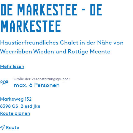
de Markestee - de
g
e
Markestee
Haustierfreundliches Chalet in der Nähe von
Weerribben Wieden und Rottige Meente
Mehr lesen
Größe der Veranstaltungsgruppe:
max. 6 Personen
Markeweg 132
8398 GS
Blesdijke
b
Route planen
i
b
s
Route