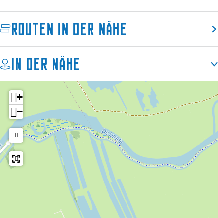
k
s
e
t
Routen in der Nähe
s
e
t
e
e
In der Nähe
e
+
−