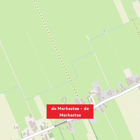
de Markestee - de
Markestee