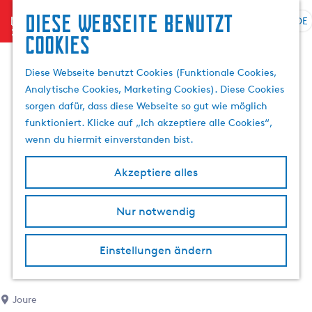
Diese Webseite benutzt
menu
DE
S
S
Cookies
G
p
u
e
r
c
Diese Webseite benutzt Cookies (Funktionale Cookies,
h
a
h
Analytische Cookies, Marketing Cookies). Diese Cookies
e
c
e
sorgen dafür, dass diese Webseite so gut wie möglich
n
h
n
funktioniert. Klicke auf „Ich akzeptiere alle Cookies“,
S
e
wenn du hiermit einverstanden bist.
i
a
e
u
Akzeptiere alles
z
s
u
w
r
Nur notwendig
ä
H
h
o
l
Einstellungen ändern
m
e
e
n
p
A
Joure
a
k