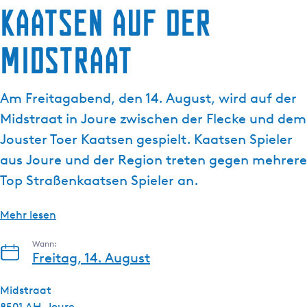
Kaatsen auf der
g
t
e
u
Midstraat
e
l
l
Am Freitagabend, den 14. August, wird auf der
e
S
Midstraat in Joure zwischen der Flecke und dem
p
Jouster Toer Kaatsen gespielt. Kaatsen Spieler
r
aus Joure und der Region treten gegen mehrere
a
Top Straßenkaatsen Spieler an.
c
h
e
Mehr lesen
:
Wann:
D
Freitag, 14. August
e
u
Midstraat
t
8501 AH
Joure