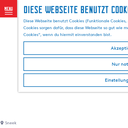
Diese Webseite benutzt Cook
menu
G
Diese Webseite benutzt Cookies (Funktionale Cookies, 
e
Cookies sorgen dafür, dass diese Webseite so gut wie mö
h
Cookies“, wenn du hiermit einverstanden bist.
e
n
Akzeptie
S
i
Nur no
e
z
u
Einstellun
r
H
o
m
e
p
Sneek
a