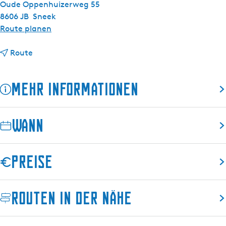
Oude Oppenhuizerweg 55
8606 JB
Sneek
b
Route planen
i
b
s
Route
i
B
s
i
Mehr Informationen
B
s
i
t
s
r
Wann
t
o
r
5
o
5
Preise
5
|
5
S
|
o
Routen in der Nähe
S
m
o
m
m
e