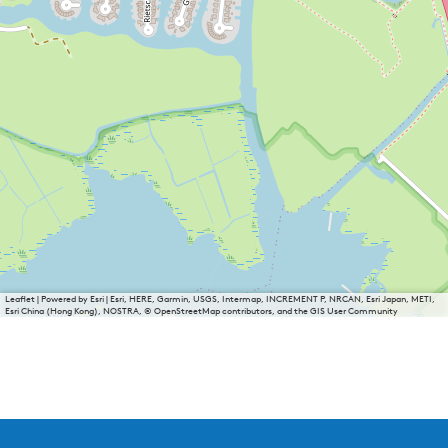
Leaflet
|
Powered by Esri | Esri, HERE, Garmin, USGS, Intermap, INCREMENT P, NRCAN, Esri Japan, METI,
Esri China (Hong Kong), NOSTRA, © OpenStreetMap contributors, and the GIS User Community