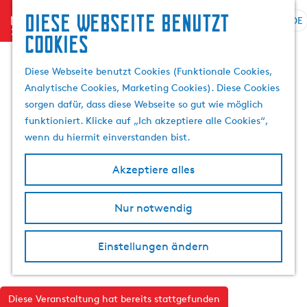
Diese Webseite benutzt
menu
DE
S
S
Cookies
G
p
u
e
r
c
Diese Webseite benutzt Cookies (Funktionale Cookies,
h
a
h
Analytische Cookies, Marketing Cookies). Diese Cookies
e
c
e
sorgen dafür, dass diese Webseite so gut wie möglich
n
h
n
funktioniert. Klicke auf „Ich akzeptiere alle Cookies“,
S
e
wenn du hiermit einverstanden bist.
i
a
e
u
Akzeptiere alles
z
s
u
w
r
Nur notwendig
ä
H
h
o
l
Einstellungen ändern
m
e
e
n
p
A
Diese Veranstaltung hat bereits stattgefunden
a
k