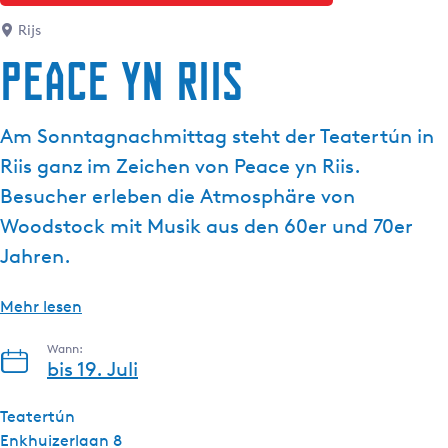
g
t
Rijs
e
u
Peace yn Riis
e
l
l
Am Sonntagnachmittag steht der Teatertún in
e
Riis ganz im Zeichen von Peace yn Riis.
S
p
Besucher erleben die Atmosphäre von
r
Woodstock mit Musik aus den 60er und 70er
a
Jahren.
c
h
Mehr lesen
e
:
Wann:
D
bis 19. Juli
e
u
Teatertún
t
Enkhuizerlaan 8