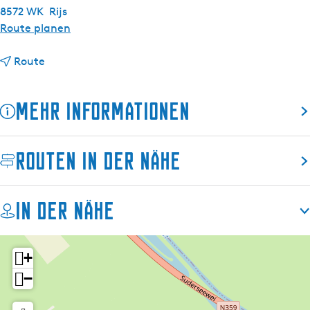
s
8572 WK
Rijs
c
b
Route planen
h
i
b
s
Route
i
P
s
e
Mehr Informationen
P
a
e
c
a
e
Routen in der Nähe
c
y
e
n
y
R
In der Nähe
n
i
R
i
i
s
+
i
−
s