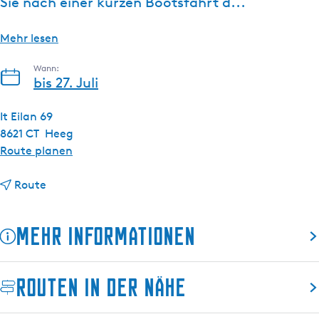
Sie nach einer kurzen Bootsfahrt d...
Mehr lesen
Wann:
bis 27. Juli
It Eilan 69
8621 CT
Heeg
b
Route planen
i
b
s
Route
i
S
s
e
Mehr Informationen
S
g
e
e
g
l
Routen in der Nähe
e
n
l
S