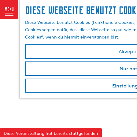
Diese Webseite benutzt Cook
menu
G
Diese Webseite benutzt Cookies (Funktionale Cookies, 
e
Cookies sorgen dafür, dass diese Webseite so gut wie mö
h
Cookies“, wenn du hiermit einverstanden bist.
e
n
Akzeptie
S
i
Nur no
e
z
u
Einstellun
r
H
o
m
e
p
Diese Veranstaltung hat bereits stattgefunden
a