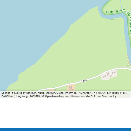
Leaflet
|
Powered by Esri | Esri, HERE, Garmin, USGS, Intermap, INCREMENT P, NRCAN, Esri Japan, METI,
Esri China (Hong Kong), NOSTRA, © OpenStreetMap contributors, and the GIS User Community