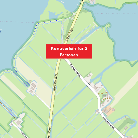
A
L
T
Kanuverleih für 2
Personen