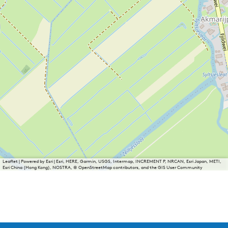
Leaflet
|
Powered by Esri | Esri, HERE, Garmin, USGS, Intermap, INCREMENT P, NRCAN, Esri Japan, METI,
Esri China (Hong Kong), NOSTRA, © OpenStreetMap contributors, and the GIS User Community