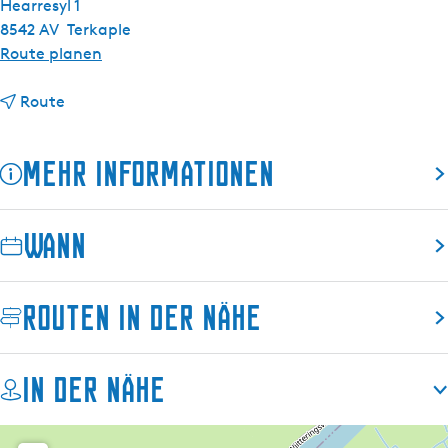
Hearresyl 1
8542 AV
Terkaple
b
Route planen
i
b
s
Route
i
K
s
a
Mehr Informationen
K
n
a
u
n
v
Wann
u
e
v
r
e
l
Routen in der Nähe
r
e
l
i
e
h
In der Nähe
i
f
h
ü
f
r