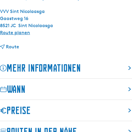
VVV Sint Nicolaasga
Gaastweg 16
8521 JC
Sint Nicolaasga
b
Route planen
i
b
s
Route
i
A
s
l
Mehr Informationen
A
l
l
e
l
g
Wann
e
o
g
r
o
i
Preise
r
s
i
c
s
h
Routen in der Nähe
c
e