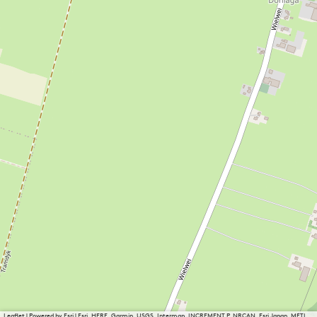
Leaflet
|
Powered by Esri | Esri, HERE, Garmin, USGS, Intermap, INCREMENT P, NRCAN, Esri Japan, METI,